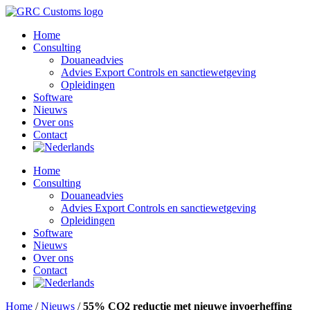
Ga
naar
Home
de
Consulting
inhoud
Douaneadvies
Advies Export Controls en sanctiewetgeving
Opleidingen
Software​
Nieuws
Over ons
Contact
Home
Consulting
Douaneadvies
Advies Export Controls en sanctiewetgeving
Opleidingen
Software​
Nieuws
Over ons
Contact
Home
/
Nieuws
/
55% CO2 reductie met nieuwe invoerheffing