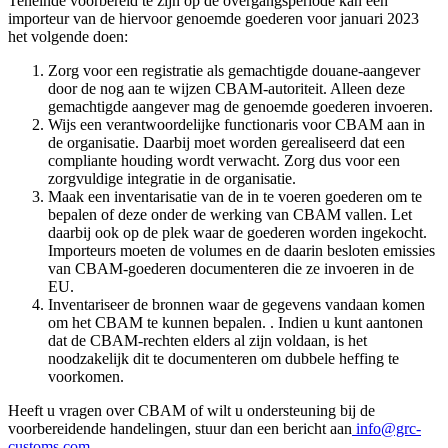
Teneinde voorbereid te zijn op de overgangsperiode kan een
importeur van de hiervoor genoemde goederen voor januari 2023
het volgende doen:
Zorg voor een registratie als gemachtigde douane-aangever
door de nog aan te wijzen CBAM-autoriteit. Alleen deze
gemachtigde aangever mag de genoemde goederen invoeren.
Wijs een verantwoordelijke functionaris voor CBAM aan in
de organisatie. Daarbij moet worden gerealiseerd dat een
compliante houding wordt verwacht. Zorg dus voor een
zorgvuldige integratie in de organisatie.
Maak een inventarisatie van de in te voeren goederen om te
bepalen of deze onder de werking van CBAM vallen. Let
daarbij ook op de plek waar de goederen worden ingekocht.
Importeurs moeten de volumes en de daarin besloten emissies
van CBAM-goederen documenteren die ze invoeren in de
EU.
Inventariseer de bronnen waar de gegevens vandaan komen
om het CBAM te kunnen bepalen. . Indien u kunt aantonen
dat de CBAM-rechten elders al zijn voldaan, is het
noodzakelijk dit te documenteren om dubbele heffing te
voorkomen.
Heeft u vragen over CBAM of wilt u ondersteuning bij de
voorbereidende handelingen, stuur dan een bericht aan
info@grc-
customs.com