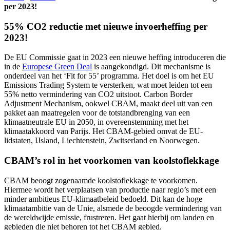
per 2023!
55% CO2 reductie met nieuwe invoerheffing per
2023!
De EU Commissie gaat in 2023 een nieuwe heffing introduceren die
in de
Europese Green Deal
is aangekondigd. Dit mechanisme is
onderdeel van het ‘Fit for 55’ programma. Het doel is om het EU
Emissions Trading System te versterken, wat moet leiden tot een
55% netto vermindering van CO2 uitstoot. Carbon Border
Adjustment Mechanism, ookwel CBAM, maakt deel uit van een
pakket aan maatregelen voor de totstandbrenging van een
klimaatneutrale EU in 2050, in overeenstemming met het
klimaatakkoord van Parijs. Het CBAM-gebied omvat de EU-
lidstaten, IJsland, Liechtenstein, Zwitserland en Noorwegen.
CBAM’s rol in het voorkomen van koolstoflekkage
CBAM beoogt zogenaamde koolstoflekkage te voorkomen.
Hiermee wordt het verplaatsen van productie naar regio’s met een
minder ambitieus EU-klimaatbeleid bedoeld. Dit kan de hoge
klimaatambitie van de Unie, alsmede de beoogde vermindering van
de wereldwijde emissie, frustreren. Het gaat hierbij om landen en
gebieden die niet behoren tot het CBAM gebied.